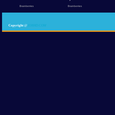
Copyright
@
038HD.COM