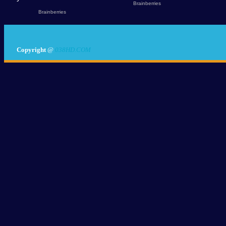
Copyright
@
038HD.COM