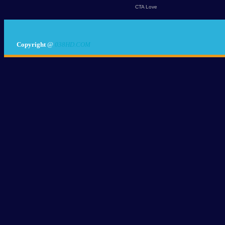
Copyright
@
038HD.COM