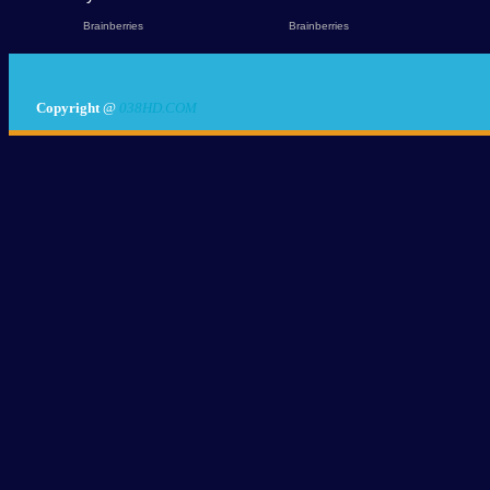
Copyright
@
038HD.COM