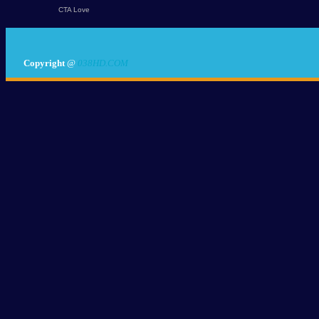
Copyright
@
038HD.COM