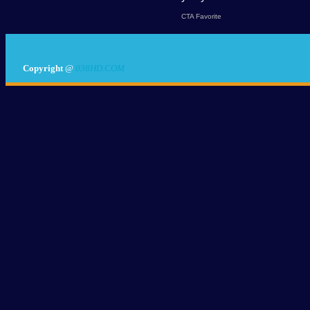
Copyright
@
038HD.COM