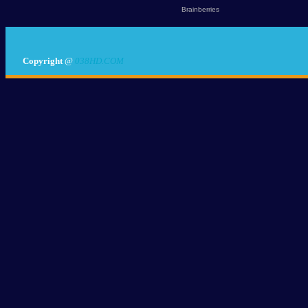
Copyright
@
038HD.COM