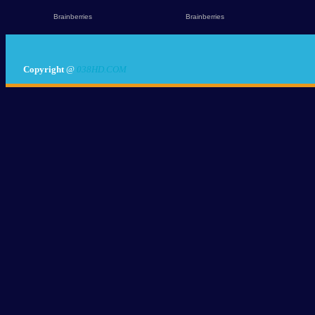
Copyright
@
038HD.COM