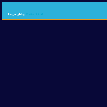
Copyright
@
038HD.COM