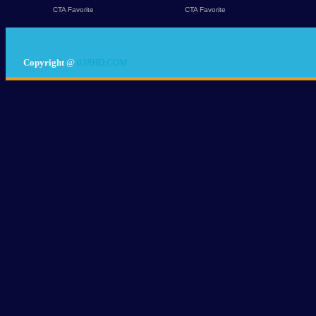
Copyright
@
038HD.COM