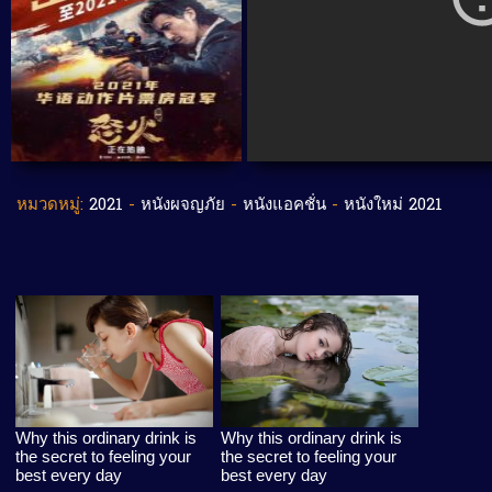
หมวดหมู่:
2021
-
หนังผจญภัย
-
หนังแอคชั่น
-
หนังใหม่ 2021