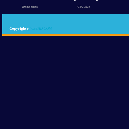
Copyright
@
038HD.COM