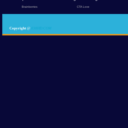
Copyright
@
038HD.COM