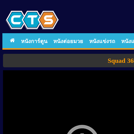
หนังการ์ตูน
หนังต่อยมวย
หนังแข่งรถ
หนังแ
Squad 36