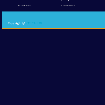
Copyright
@
038HD.COM