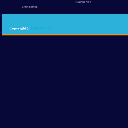
Copyright
@
038HD.COM