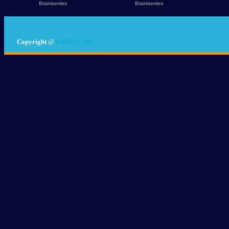
Copyright
@
038HD.COM