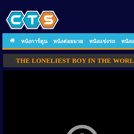
หนังการ์ตูน
หนังต่อยมวย
หนังแข่งรถ
หนังแ
THE LONELIEST BOY IN THE WORLD (202