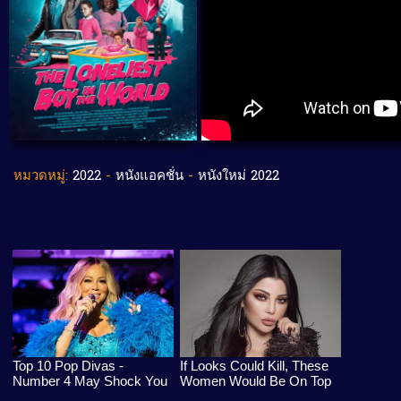
หมวดหมู่:
2022
-
หนังแอคชั่น
-
หนังใหม่ 2022