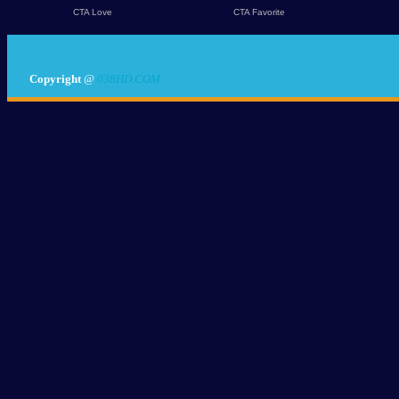
Copyright
@
038HD.COM